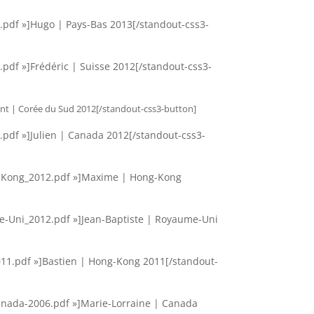
.pdf »]Hugo | Pays-Bas 2013[/standout-css3-
.pdf »]Frédéric | Suisse 2012[/standout-css3-
ent | Corée du Sud 2012[/standout-css3-button]
.pdf »]Julien | Canada 2012[/standout-css3-
ng-Kong_2012.pdf »]Maxime | Hong-Kong
me-Uni_2012.pdf »]Jean-Baptiste | Royaume-Uni
011.pdf »]Bastien | Hong-Kong 2011[/standout-
Canada-2006.pdf »]Marie-Lorraine | Canada