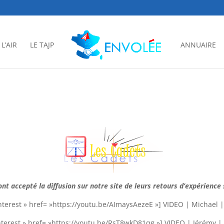
L’AIR
LE TAJP
ANNUAIRE
nt accepté la diffusion sur notre site de leurs retours d’expérience 
nterest » href= »https://youtu.be/AImaysAezeE »] VIDEO | Michael 
nterest » href= »https://youtu.be/RsT8wkD81qg »] VIDEO | Jérémy 