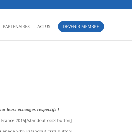
PARTENAIRES
ACTUS
DEVENIR MEMBRE
sur leurs échanges respectifs !
| France 2015[/standout-css3-button]
| Canada 2015[/standout-css3-button]