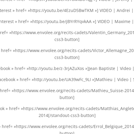
nterest » href= »https://youtu.be/4EzuD5BwTKM »] VIDEO | Andrei 
nterest » href= »https://youtu.be/jBYrRYqvkAA »] VIDEO | Maxime 
href= »https://www.envolee.org/recits-cadets/Valentin_Germany_201
css3-button]
 href= »https://www.envolee.org/recits-cadets/Victor_Allemagne_20
css3-button]
ebook » href= »http://youtu.be/z-3rjAZuXos »]Jean Baptiste | Video
acebook » href= »http://youtu.be/UA39wFc_9LI »]Mathieu | Video |
 href= »https://www.envolee.org/recits-cadets/Mathieu_Suisse-2014
button]
ook » href= »https://www.envolee.org/recits-cadets/Matthias_Angle
2014[/standout-css3-button]
 href= »https://www.envolee.org/recits-cadets/Errol_Belgique_2014
button]