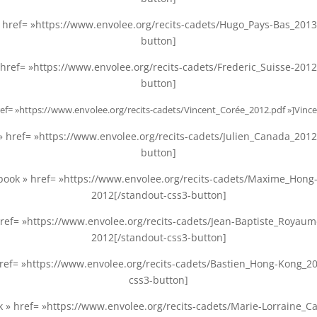
» href= »https://www.envolee.org/recits-cadets/Hugo_Pays-Bas_2013
button]
href= »https://www.envolee.org/recits-cadets/Frederic_Suisse-2012
button]
ref= »https://www.envolee.org/recits-cadets/Vincent_Corée_2012.pdf »]Vinc
» href= »https://www.envolee.org/recits-cadets/Julien_Canada_2012
button]
ebook » href= »https://www.envolee.org/recits-cadets/Maxime_Ho
2012[/standout-css3-button]
href= »https://www.envolee.org/recits-cadets/Jean-Baptiste_Royau
2012[/standout-css3-button]
href= »https://www.envolee.org/recits-cadets/Bastien_Hong-Kong_2
css3-button]
k » href= »https://www.envolee.org/recits-cadets/Marie-Lorraine_