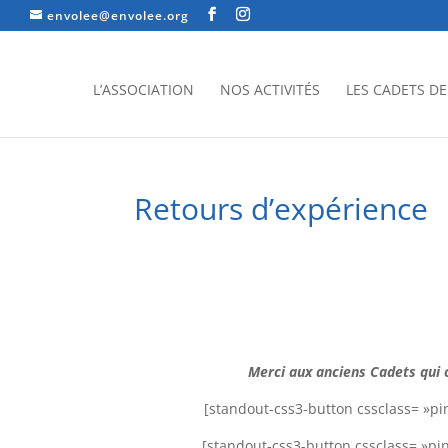
envolee@envolee.org
L’ASSOCIATION
NOS ACTIVITÉS
LES CADETS DE 
Retours d’expérience
Merci aux anciens Cadets qui o
[standout-css3-button cssclass= »pi
[standout-css3-button cssclass= »pi